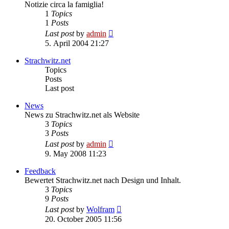
Notizie circa la famiglia!
1
Topics
1
Posts
View
Last post
by
admin
the
5. April 2004 21:27
latest
post
Strachwitz.net
Topics
Posts
Last post
News
News zu Strachwitz.net als Website
3
Topics
3
Posts
View
Last post
by
admin
the
9. May 2008 11:23
latest
post
Feedback
Bewertet Strachwitz.net nach Design und Inhalt.
3
Topics
9
Posts
View
Last post
by
Wolfram
the
20. October 2005 11:56
latest