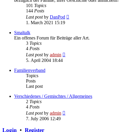
bezüglich der Familie, Ihrer Geschichte oder ähnlichem?
101
Topics
144
Posts
View
Last post
by
DanPod
the
1. March 2021 15:19
latest
post
Smaltalk
Ein offenes Forum für Beiträge aller Art.
3
Topics
4
Posts
View
Last post
by
admin
the
5. April 2004 18:44
latest
post
Familienverband
Topics
Posts
Last post
Verschiedenes / Gemischtes / Allgemeines
2
Topics
4
Posts
View
Last post
by
admin
the
7. July 2006 12:49
latest
post
Login
•
Register