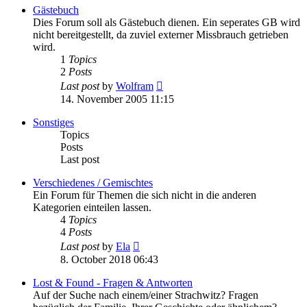
post
Gästebuch
Dies Forum soll als Gästebuch dienen. Ein seperates GB wird
nicht bereitgestellt, da zuviel externer Missbrauch getrieben
wird.
1
Topics
2
Posts
View
Last post
by
Wolfram
the
14. November 2005 11:15
latest
post
Sonstiges
Topics
Posts
Last post
Verschiedenes / Gemischtes
Ein Forum für Themen die sich nicht in die anderen
Kategorien einteilen lassen.
4
Topics
4
Posts
View
Last post
by
Ela
the
8. October 2018 06:43
latest
post
Lost & Found - Fragen & Antworten
Auf der Suche nach einem/einer Strachwitz? Fragen